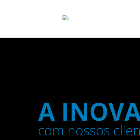
A INOV
com nossos clien